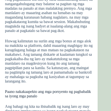
nangangahulugang may balanse sa pagitan ng mga
madalas na panalo at mas malalaking premyo. Ang mga
manlalaro ay maaaring asahan na lumabas na may
magandang karanasan habang naglalaro, na may mga
pagkakataong kumita sa bawat session. Makabubuting
magtakda ng isang badyet at isaalang-alang ang mga
panalo at pagkatalo sa bawat pag-ikot.
Huwag kalimutan na suriin ang mga bonus at mga alok
na makikita sa platform, dahil maaaring magbigay ito ng
karagdagang halaga at mas mataas na pagkakataon na
makabawi. Ang tamang diskarte at kaalaman tungkol sa
pagkakaiba-iba ng laro ay makatutulong sa mga
manlalaro na magdesisyon kung ito ang tamang
pagpipilian para sa kanila. Sa katunayan, ang maingat
na pagtimpla ng tamang laro at pamamahala sa bankroll
ay mahalaga sa pagkuha ng kasiyahan at tagumpay sa
larangang ito.
Paano nakakaapekto ang mga porsyento ng pagbabalik
sa iyong mga panalo
Ang bahagi ng kita na ibinabalik ng isang laro ay may
direktang impluwensya sa iyong pagkakataong manalo.