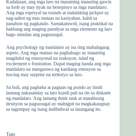
Kadalasan, ang mga laro na maraming maaaring gawin
sa loob ay may tiyak na benepisyo sa mga manlalaro.
Ang mga espesyal na rounds at malalaking jackpot ay
nag-aabot ng mas mataas na kasiyahan, kahit sa
panahon ng pagkatalo. Samakatuwid, isang praktikal na
hakbang ang maging pamilyar sa mga elemento ng laro
bago simulan ang pagsusugal.
Ang psychology ng manlalaro ay isa ring mahalagang
aspeto. Ang mga mataas na pagbabago ay maaaring
magdulot ng emosyonal na reaksyon, tulad ng
excitement o frustration. Dapat maging handa ang mga
manlalaro na mangasiwa ng kanilang emosyon sa
tuwing may surprise na teritoryo sa laro.
Sa huli, ang pagbaba at pagtaas ng pondo ay hindi
lamang nakasalalay sa laro kundi pati na rin sa diskarte
ng manlalaro. Ang tamang think tank at matalinong
desisyon sa pagsusugal ay mahigpit na magkakaugnay
sa tagumpay ng isang indibidwal sa larangang ito.