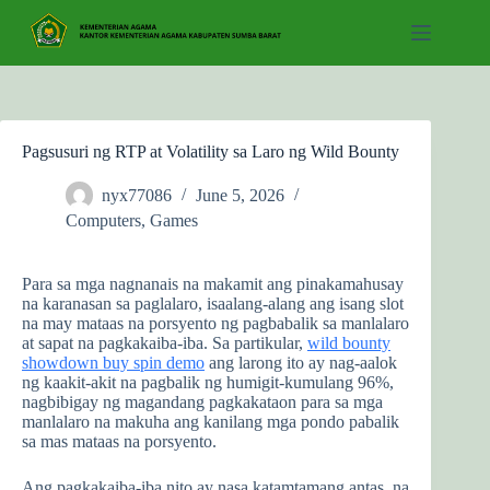
Skip
to
content
Pagsusuri ng RTP at Volatility sa Laro ng Wild Bounty
nyx77086
June 5, 2026
Computers, Games
Para sa mga nagnanais na makamit ang pinakamahusay
na karanasan sa paglalaro, isaalang-alang ang isang slot
na may mataas na porsyento ng pagbabalik sa manlalaro
at sapat na pagkakaiba-iba. Sa partikular,
wild bounty
showdown buy spin demo
ang larong ito ay nag-aalok
ng kaakit-akit na pagbalik ng humigit-kumulang 96%,
nagbibigay ng magandang pagkakataon para sa mga
manlalaro na makuha ang kanilang mga pondo pabalik
sa mas mataas na porsyento.
Ang pagkakaiba-iba nito ay nasa katamtamang antas, na