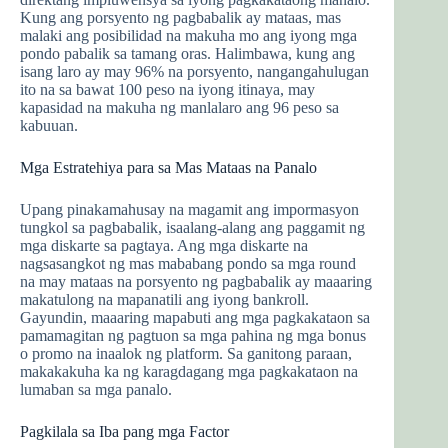
Kung ang porsyento ng pagbabalik ay mataas, mas
malaki ang posibilidad na makuha mo ang iyong mga
pondo pabalik sa tamang oras. Halimbawa, kung ang
isang laro ay may 96% na porsyento, nangangahulugan
ito na sa bawat 100 peso na iyong itinaya, may
kapasidad na makuha ng manlalaro ang 96 peso sa
kabuuan.
Mga Estratehiya para sa Mas Mataas na Panalo
Upang pinakamahusay na magamit ang impormasyon
tungkol sa pagbabalik, isaalang-alang ang paggamit ng
mga diskarte sa pagtaya. Ang mga diskarte na
nagsasangkot ng mas mababang pondo sa mga round
na may mataas na porsyento ng pagbabalik ay maaaring
makatulong na mapanatili ang iyong bankroll.
Gayundin, maaaring mapabuti ang mga pagkakataon sa
pamamagitan ng pagtuon sa mga pahina ng mga bonus
o promo na inaalok ng platform. Sa ganitong paraan,
makakakuha ka ng karagdagang mga pagkakataon na
lumaban sa mga panalo.
Pagkilala sa Iba pang mga Factor