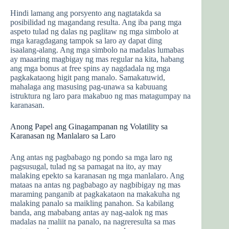
Hindi lamang ang porsyento ang nagtatakda sa
posibilidad ng magandang resulta. Ang iba pang mga
aspeto tulad ng dalas ng paglitaw ng mga simbolo at
mga karagdagang tampok sa laro ay dapat ding
isaalang-alang. Ang mga simbolo na madalas lumabas
ay maaaring magbigay ng mas regular na kita, habang
ang mga bonus at free spins ay nagdadala ng mga
pagkakataong higit pang manalo. Samakatuwid,
mahalaga ang masusing pag-unawa sa kabuuang
istruktura ng laro para makabuo ng mas matagumpay na
karanasan.
Anong Papel ang Ginagampanan ng Volatility sa
Karanasan ng Manlalaro sa Laro
Ang antas ng pagbabago ng pondo sa mga laro ng
pagsusugal, tulad ng sa pamagat na ito, ay may
malaking epekto sa karanasan ng mga manlalaro. Ang
mataas na antas ng pagbabago ay nagbibigay ng mas
maraming panganib at pagkakataon na makakuha ng
malaking panalo sa maikling panahon. Sa kabilang
banda, ang mababang antas ay nag-aalok ng mas
madalas na maliit na panalo, na nagreresulta sa mas