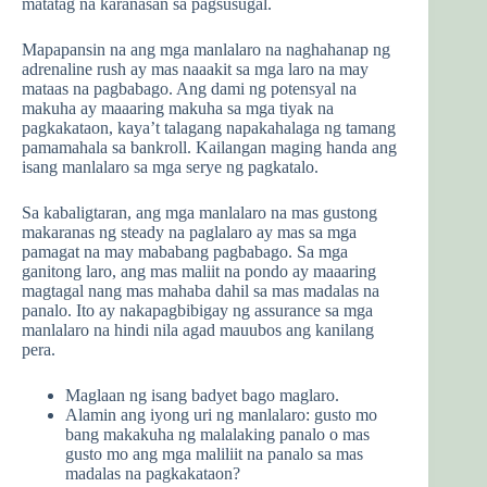
matatag na karanasan sa pagsusugal.
Mapapansin na ang mga manlalaro na naghahanap ng
adrenaline rush ay mas naaakit sa mga laro na may
mataas na pagbabago. Ang dami ng potensyal na
makuha ay maaaring makuha sa mga tiyak na
pagkakataon, kaya’t talagang napakahalaga ng tamang
pamamahala sa bankroll. Kailangan maging handa ang
isang manlalaro sa mga serye ng pagkatalo.
Sa kabaligtaran, ang mga manlalaro na mas gustong
makaranas ng steady na paglalaro ay mas sa mga
pamagat na may mababang pagbabago. Sa mga
ganitong laro, ang mas maliit na pondo ay maaaring
magtagal nang mas mahaba dahil sa mas madalas na
panalo. Ito ay nakapagbibigay ng assurance sa mga
manlalaro na hindi nila agad mauubos ang kanilang
pera.
Maglaan ng isang badyet bago maglaro.
Alamin ang iyong uri ng manlalaro: gusto mo
bang makakuha ng malalaking panalo o mas
gusto mo ang mga maliliit na panalo sa mas
madalas na pagkakataon?