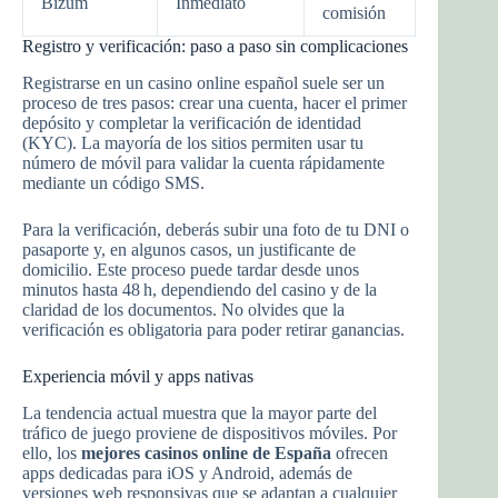
Bizum
Inmediato
comisión
Registro y verificación: paso a paso sin complicaciones
Registrarse en un casino online español suele ser un
proceso de tres pasos: crear una cuenta, hacer el primer
depósito y completar la verificación de identidad
(KYC). La mayoría de los sitios permiten usar tu
número de móvil para validar la cuenta rápidamente
mediante un código SMS.
Para la verificación, deberás subir una foto de tu DNI o
pasaporte y, en algunos casos, un justificante de
domicilio. Este proceso puede tardar desde unos
minutos hasta 48 h, dependiendo del casino y de la
claridad de los documentos. No olvides que la
verificación es obligatoria para poder retirar ganancias.
Experiencia móvil y apps nativas
La tendencia actual muestra que la mayor parte del
tráfico de juego proviene de dispositivos móviles. Por
ello, los
mejores casinos online de España
ofrecen
apps dedicadas para iOS y Android, además de
versiones web responsivas que se adaptan a cualquier