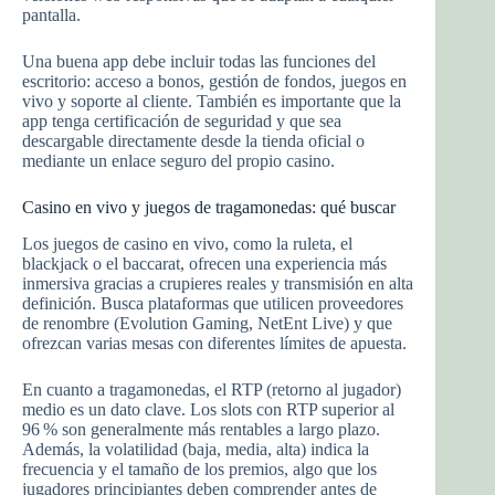
pantalla.
Una buena app debe incluir todas las funciones del
escritorio: acceso a bonos, gestión de fondos, juegos en
vivo y soporte al cliente. También es importante que la
app tenga certificación de seguridad y que sea
descargable directamente desde la tienda oficial o
mediante un enlace seguro del propio casino.
Casino en vivo y juegos de tragamonedas: qué buscar
Los juegos de casino en vivo, como la ruleta, el
blackjack o el baccarat, ofrecen una experiencia más
inmersiva gracias a crupieres reales y transmisión en alta
definición. Busca plataformas que utilicen proveedores
de renombre (Evolution Gaming, NetEnt Live) y que
ofrezcan varias mesas con diferentes límites de apuesta.
En cuanto a tragamonedas, el RTP (retorno al jugador)
medio es un dato clave. Los slots con RTP superior al
96 % son generalmente más rentables a largo plazo.
Además, la volatilidad (baja, media, alta) indica la
frecuencia y el tamaño de los premios, algo que los
jugadores principiantes deben comprender antes de