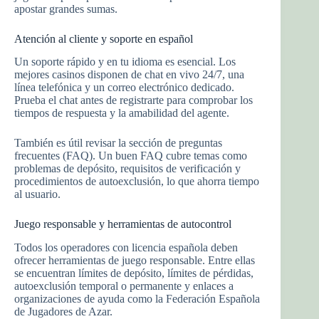
apostar grandes sumas.
Atención al cliente y soporte en español
Un soporte rápido y en tu idioma es esencial. Los
mejores casinos disponen de chat en vivo 24/7, una
línea telefónica y un correo electrónico dedicado.
Prueba el chat antes de registrarte para comprobar los
tiempos de respuesta y la amabilidad del agente.
También es útil revisar la sección de preguntas
frecuentes (FAQ). Un buen FAQ cubre temas como
problemas de depósito, requisitos de verificación y
procedimientos de autoexclusión, lo que ahorra tiempo
al usuario.
Juego responsable y herramientas de autocontrol
Todos los operadores con licencia española deben
ofrecer herramientas de juego responsable. Entre ellas
se encuentran límites de depósito, límites de pérdidas,
autoexclusión temporal o permanente y enlaces a
organizaciones de ayuda como la Federación Española
de Jugadores de Azar.