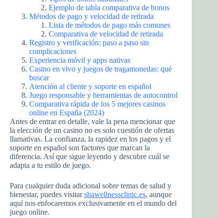
Ejemplo de tabla comparativa de bonos
Métodos de pago y velocidad de retirada
Lista de métodos de pago más comunes
Comparativa de velocidad de retirada
Registro y verificación: paso a paso sin
complicaciones
Experiencia móvil y apps nativas
Casino en vivo y juegos de tragamonedas: qué
buscar
Atención al cliente y soporte en español
Juego responsable y herramientas de autocontrol
Comparativa rápida de los 5 mejores casinos
online en España (2024)
Antes de entrar en detalle, vale la pena mencionar que
la elección de un casino no es solo cuestión de ofertas
llamativas. La confianza, la rapidez en los pagos y el
soporte en español son factores que marcan la
diferencia. Así que sigue leyendo y descubre cuál se
adapta a tu estilo de juego.
Para cualquier duda adicional sobre temas de salud y
bienestar, puedes visitar
shawellnessclinic.es
, aunque
aquí nos enfocaremos exclusivamente en el mundo del
juego online.