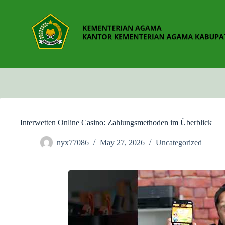
Skip
to
content
Interwetten Online Casino: Zahlungsmethoden im Überblick
nyx77086
May 27, 2026
Uncategorized