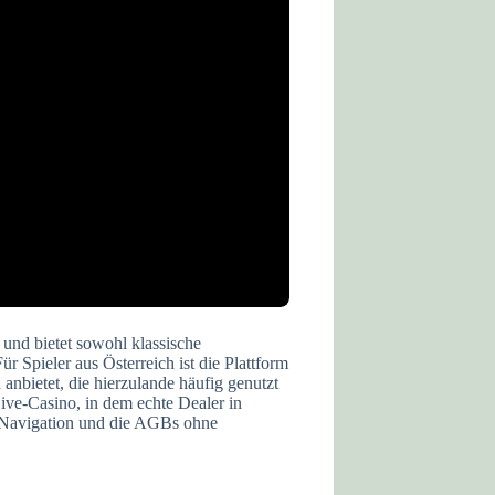
 und bietet sowohl klassische
r Spieler aus Österreich ist die Plattform
 anbietet, die hierzulande häufig genutzt
ive‑Casino, in dem echte Dealer in
ie Navigation und die AGBs ohne