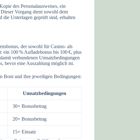
opie des Personalausweises, ein
. Dieser Vorgang dient sowohl dem
 die Unterlagen geprüft sind, erhalten
ensbonus, der sowohl für Casino‑ als
et: ein 100 % Aufladebonus bis 100 €, plus
die damit verbundenen Umsatzbedingungen
s, bevor eine Auszahlung möglich ist.
en Boni und ihre jeweiligen Bedingungen:
Umsatzbedingungen
30× Bonusbetrag
20× Bonusbetrag
15× Einsatz