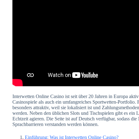
Interwetten Online Casino ist seit über 20 Jahren in Europa aktiv
Casinospiele als auch ein umfangreiches Sportwetten‑Portfolio. Fü
besonders attraktiv, weil sie lokalisiert ist und Zahlungsmethoden
werden. Neben den üblichen Slots und Tischspielen gibt es ein L
Echtzeit agieren. Die Seite ist auf Deutsch verfügbar, sodass d
Sprachbarrieren verstanden werden können.
Einführung: Was ist Interwetten Online Casino?