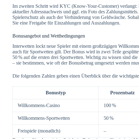
Im zweiten Schritt wird KYC (Know‑Your‑Customer) verlangt: K
aktueller Adressnachweis und ggf. ein Foto des Zahlungsmittels
Spielerschutz als auch der Verhinderung von Geldwäsche. Sobald
Sie eine Freigabe für Einzahlungen und Auszahlungen.
Bonusangebot und Wettbedingungen
Interwetten lockt neue Spieler mit einem großzügigen Willkomm
auch für Sportwetten gilt. Der Bonus wird in zwei Teile gesplitt
50 % auf die ersten drei Sportwetten. Wichtig zu wissen sind 
– sie bestimmen, wie oft der Bonusbetrag umgesetzt werden mus
Die folgenden Zahlen geben einen Überblick über die wichtigst
Bonustyp
Prozentsatz
Willkommens‑Casino
100 %
Willkommens‑Sportwetten
50 %
Freispiele (monatlich)
–