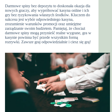
Darmowe spiny bez depozytu to doskonała okazja dla
nowych graczy, aby wypróbować kasyna online i ich
gry bez ryzykowania własnych środków. Kluczem do
sukcesu jest wybór odpowiedniego kasyna,
zrozumienie warunków promocji oraz umiejętne
zarządzanie swoim budżetem. Pamiętaj, że chociaż
darmowe spiny mogą przynieść realne wygrane, gra w
kasynie powinna być przede wszystkim formą
rozrywki. Zawsze graj odpowiedzialnie i ciesz się grą!