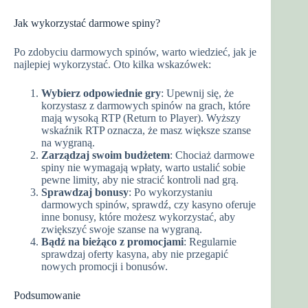
Jak wykorzystać darmowe spiny?
Po zdobyciu darmowych spinów, warto wiedzieć, jak je
najlepiej wykorzystać. Oto kilka wskazówek:
Wybierz odpowiednie gry
: Upewnij się, że
korzystasz z darmowych spinów na grach, które
mają wysoką RTP (Return to Player). Wyższy
wskaźnik RTP oznacza, że masz większe szanse
na wygraną.
Zarządzaj swoim budżetem
: Chociaż darmowe
spiny nie wymagają wpłaty, warto ustalić sobie
pewne limity, aby nie stracić kontroli nad grą.
Sprawdzaj bonusy
: Po wykorzystaniu
darmowych spinów, sprawdź, czy kasyno oferuje
inne bonusy, które możesz wykorzystać, aby
zwiększyć swoje szanse na wygraną.
Bądź na bieżąco z promocjami
: Regularnie
sprawdzaj oferty kasyna, aby nie przegapić
nowych promocji i bonusów.
Podsumowanie