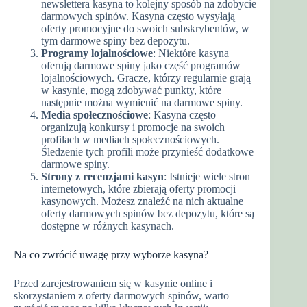
newslettera kasyna to kolejny sposób na zdobycie
darmowych spinów. Kasyna często wysyłają
oferty promocyjne do swoich subskrybentów, w
tym darmowe spiny bez depozytu.
Programy lojalnościowe
: Niektóre kasyna
oferują darmowe spiny jako część programów
lojalnościowych. Gracze, którzy regularnie grają
w kasynie, mogą zdobywać punkty, które
następnie można wymienić na darmowe spiny.
Media społecznościowe
: Kasyna często
organizują konkursy i promocje na swoich
profilach w mediach społecznościowych.
Śledzenie tych profili może przynieść dodatkowe
darmowe spiny.
Strony z recenzjami kasyn
: Istnieje wiele stron
internetowych, które zbierają oferty promocji
kasynowych. Możesz znaleźć na nich aktualne
oferty darmowych spinów bez depozytu, które są
dostępne w różnych kasynach.
Na co zwrócić uwagę przy wyborze kasyna?
Przed zarejestrowaniem się w kasynie online i
skorzystaniem z oferty darmowych spinów, warto