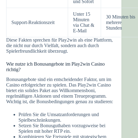
und Sofort
Unter 15
30 Minuten bis
Minuten
Support-Reaktionszeit
mehrere
via Chat &
Stunden
E-Mail
Diese Fakten sprechen für Play2win als eine Plattform,
die nicht nur durch Vielfalt, sondern auch durch
Spielerfreundlichkeit überzeugt.
Wie nutze ich Bonusangebote im Play2win Casino
richtig?
Bonusangebote sind ein entscheidender Faktor, um im
Casino erfolgreicher zu spielen. Das Play2win Casino
bietet ein solides Paket aus Willkommensboni,
regelmäßigen Aktionen und einem Treueprogramm.
Wichtig ist, die Bonusbedingungen genau zu studieren:
Prüfen Sie die Umsatzanforderungen und
Spielbeschränkungen.
Setzen Sie Bonusguthaben vorzugsweise bei
Spielen mit hoher RTP ein.
Kombinieren Sie Freispiele mit strategischem