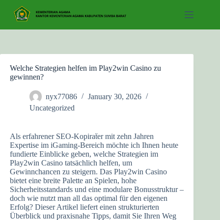
Skip
to
content
Welche Strategien helfen im Play2win Casino zu
gewinnen?
nyx77086
January 30, 2026
Uncategorized
Als erfahrener SEO-Kopiraẗer mit zehn Jahren
Expertise im iGaming-Bereich möchte ich Ihnen heute
fundierte Einblicke geben, welche Strategien im
Play2win Casino tatsächlich helfen, um
Gewinnchancen zu steigern. Das Play2win Casino
bietet eine breite Palette an Spielen, hohe
Sicherheitsstandards und eine modulare Bonusstruktur –
doch wie nutzt man all das optimal für den eigenen
Erfolg? Dieser Artikel liefert einen strukturierten
Überblick und praxisnahe Tipps, damit Sie Ihren Weg