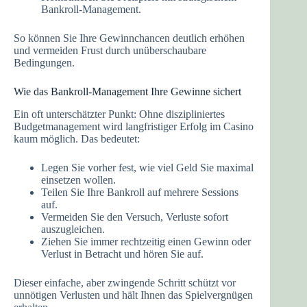
Bankroll-Management.
So können Sie Ihre Gewinnchancen deutlich erhöhen
und vermeiden Frust durch unüberschaubare
Bedingungen.
Wie das Bankroll-Management Ihre Gewinne sichert
Ein oft unterschätzter Punkt: Ohne diszipliniertes
Budgetmanagement wird langfristiger Erfolg im Casino
kaum möglich. Das bedeutet:
Legen Sie vorher fest, wie viel Geld Sie maximal
einsetzen wollen.
Teilen Sie Ihre Bankroll auf mehrere Sessions
auf.
Vermeiden Sie den Versuch, Verluste sofort
auszugleichen.
Ziehen Sie immer rechtzeitig einen Gewinn oder
Verlust in Betracht und hören Sie auf.
Dieser einfache, aber zwingende Schritt schützt vor
unnötigen Verlusten und hält Ihnen das Spielvergnügen