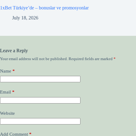
1xBet Türkiye’de – bonuslar ve promosyonlar
July 18, 2026
Leave a Reply
Your email address will not be published.
Required fields are marked
*
Name
*
Email
*
Website
Add Comment
*