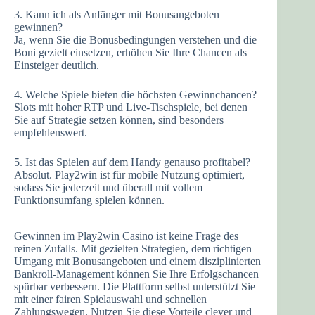
3. Kann ich als Anfänger mit Bonusangeboten
gewinnen?
Ja, wenn Sie die Bonusbedingungen verstehen und die
Boni gezielt einsetzen, erhöhen Sie Ihre Chancen als
Einsteiger deutlich.
4. Welche Spiele bieten die höchsten Gewinnchancen?
Slots mit hoher RTP und Live-Tischspiele, bei denen
Sie auf Strategie setzen können, sind besonders
empfehlenswert.
5. Ist das Spielen auf dem Handy genauso profitabel?
Absolut. Play2win ist für mobile Nutzung optimiert,
sodass Sie jederzeit und überall mit vollem
Funktionsumfang spielen können.
Gewinnen im Play2win Casino ist keine Frage des
reinen Zufalls. Mit gezielten Strategien, dem richtigen
Umgang mit Bonusangeboten und einem disziplinierten
Bankroll-Management können Sie Ihre Erfolgschancen
spürbar verbessern. Die Plattform selbst unterstützt Sie
mit einer fairen Spielauswahl und schnellen
Zahlungswegen. Nutzen Sie diese Vorteile clever und