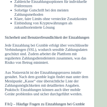
Zahlreiche Einzahlungsoptionen für individuelle
Präferenzen
Sofortige Gutschrift bei den meisten
Zahlungsmethoden
Klare, faire Limits ohne versteckte Zusatzkosten
Einbindung von Kryptowährungen als
zukunftsorientierte Lösung
Sicherheit und Benutzerfreundlichkeit der Einzahlungen
Jede Einzahlung bei Gxmble erfolgt über verschlüsselte
Verbindungen (SSL), wodurch sensible Zahlungsdaten
geschützt sind. Zudem arbeitet die Plattform mit
regulierten Zahlungsdienstleistern zusammen, was das
Risiko von Betrug minimiert.
Aus Nutzersicht ist der Einzahlungsprozess intuitiv
gestaltet. Nach dem gxmble login findet man unter dem
Menüpunkt „Kasse“ eine übersichtliche Liste der
Zahlungsmöglichkeiten mit detaillierten Angaben.
Praktisch: Einzahlungen können auch über mobile
Geräte problemlos und sicher durchgeführt werden.
FAQ – Häufige Fragen zu Einzahlungen bei Gxmble