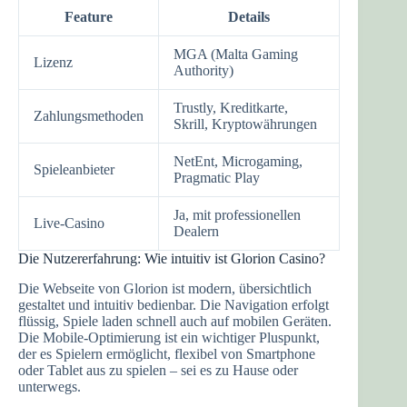
Feature
Details
MGA (Malta Gaming
Lizenz
Authority)
Trustly, Kreditkarte,
Zahlungsmethoden
Skrill, Kryptowährungen
NetEnt, Microgaming,
Spieleanbieter
Pragmatic Play
Ja, mit professionellen
Live-Casino
Dealern
Die Nutzererfahrung: Wie intuitiv ist Glorion Casino?
Die Webseite von Glorion ist modern, übersichtlich
gestaltet und intuitiv bedienbar. Die Navigation erfolgt
flüssig, Spiele laden schnell auch auf mobilen Geräten.
Die Mobile-Optimierung ist ein wichtiger Pluspunkt,
der es Spielern ermöglicht, flexibel von Smartphone
oder Tablet aus zu spielen – sei es zu Hause oder
unterwegs.