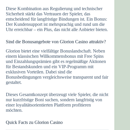
Diese Kombination aus Regulierung und technischer
Sicherheit stärkt das Vertrauen der Spieler, das
entscheidend für langfristige Bindungen ist. Ein Bonus:
Der Kundensupport ist mehrsprachig und rund um die
Uhr erreichbar – ein Plus, das nicht alle Anbieter bieten.
Sind die Bonusangebote von Glorion Casino attraktiv?
Glorion bietet eine vielfältige Bonuslandschaft. Neben
einem klassischen Willkommensbonus mit Free Spins
und Einzahlungsprämien gibt es regelmäßige Aktionen
für Bestandskunden und ein VIP-Programm mit
exklusiven Vorteilen. Dabei sind die
Bonusbedingungen vergleichsweise transparent und fair
gestaltet.
Dieses Gesamtkonzept überzeugt viele Spieler, die nicht
nur kurzfristige Boni suchen, sondern langfristig von
einer loyalitätsorientierten Plattform profitieren
möchten.
Quick Facts zu Glorion Casino