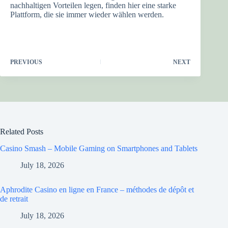
nachhaltigen Vorteilen legen, finden hier eine starke
Plattform, die sie immer wieder wählen werden.
PREVIOUS
NEXT
Related Posts
Casino Smash – Mobile Gaming on Smartphones and Tablets
July 18, 2026
Aphrodite Casino en ligne en France – méthodes de dépôt et
de retrait
July 18, 2026