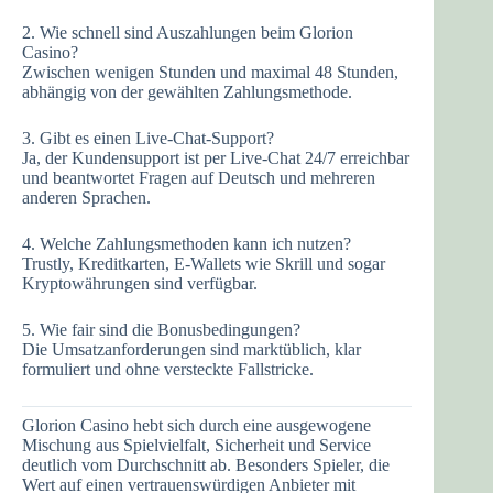
2. Wie schnell sind Auszahlungen beim Glorion
Casino?
Zwischen wenigen Stunden und maximal 48 Stunden,
abhängig von der gewählten Zahlungsmethode.
3. Gibt es einen Live-Chat-Support?
Ja, der Kundensupport ist per Live-Chat 24/7 erreichbar
und beantwortet Fragen auf Deutsch und mehreren
anderen Sprachen.
4. Welche Zahlungsmethoden kann ich nutzen?
Trustly, Kreditkarten, E-Wallets wie Skrill und sogar
Kryptowährungen sind verfügbar.
5. Wie fair sind die Bonusbedingungen?
Die Umsatzanforderungen sind marktüblich, klar
formuliert und ohne versteckte Fallstricke.
Glorion Casino hebt sich durch eine ausgewogene
Mischung aus Spielvielfalt, Sicherheit und Service
deutlich vom Durchschnitt ab. Besonders Spieler, die
Wert auf einen vertrauenswürdigen Anbieter mit