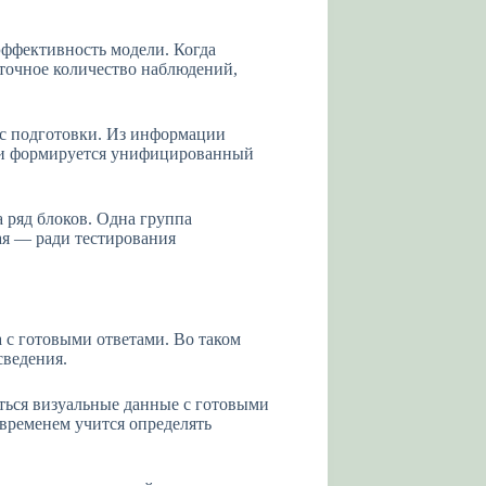
ффективность модели. Когда
точное количество наблюдений,
сс подготовки. Из информации
 и формируется унифицированный
 ряд блоков. Одна группа
ная — ради тестирования
 с готовыми ответами. Во таком
сведения.
ться визуальные данные с готовыми
временем учится определять