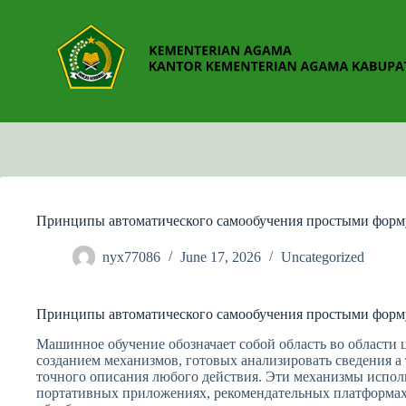
Skip
to
content
Принципы автоматического самообучения простыми фор
nyx77086
June 17, 2026
Uncategorized
Принципы автоматического самообучения простыми фор
Машинное обучение обозначает собой область во области
созданием механизмов, готовых анализировать сведения а 
точного описания любого действия. Эти механизмы испол
портативных приложениях, рекомендательных платформах,