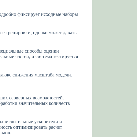
подробно фиксирует исходные наборы
ссе тренировки, однако может давать
специальные способы оценки
льные частей, и система тестируется
также снижения масштаба модели.
ших серверных возможностей.
бработки значительных количеств
вычислительные ускорители и
ность оптимизировать расчет
тмов.