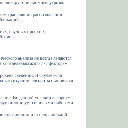
 анализируют возможные угрозы.
ном трансляции, распознавании
убликаций.
ях, научных проектах,
бъемов.
ческого анализа не всегда являются
за отдельным azino 777 факторам.
ровень сведений. В случае если
ьные ситуации, алгоритм становится
чение. Во данной условии алгоритм
 функционирует со новыми наборами.
ве информации или неправильной