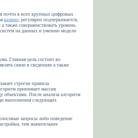
я почти в всех крупных цифровых
ая
казино
, регулярно подчеркивается,
й а также совершенствовать уровень
 систем на данных и умению модели
а. Главная цель состоит во
влять связи в сведениях а также
ывает строгие правила
горитм принимает массив
у объектами. После анализа алгоритм
ади выполнения следующих
голосовые запросы либо поведение
астройки, тем значительнее