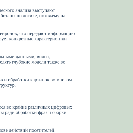
ческого анализа выступают
аботаны по логике, похожему на
нейронов, что передают информацию
ирует конкретные характеристики
альными данными, видео,
елять глубокие модели также во
ов и обработки картинок во многом
руктур.
тся во крайне различных цифровых
ы ради обработки фраз и сборки
ове действий посетителей.