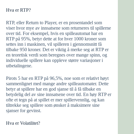
Hva er RTP?
RTP, eller Return to Player, er en prosentandel som
viser hvor mye av innsatsene som returneres til spillerne
over tid. For eksempel, hvis en spilleautomat har en
RTP på 95%, betyr dette at for hver 1000 kroner som
settes inn i maskinen, vil spilleren i gjennomsnitt få
tilbake 950 kroner. Det er viktig å merke seg at RTP er
en teoretisk verdi som beregnes over mange spinn, og
individuelle spillere kan oppleve større variasjoner i
utbetalingene.
Pirots 5 har en RTP på 96,5%, noe som er relativt høyt
sammenlignet med mange andre spilleautomater. Dette
betyr at spillere har en god sjanse til å få tilbake en
betydelig del av sine innsatsene over tid. En høy RTP er
ofte et tegn på at spillet er mer spillervennlig, og kan
tiltrekke seg spillere som ønsker å maksimere sine
sjanser for gevinst.
Hva er Volatilitet?