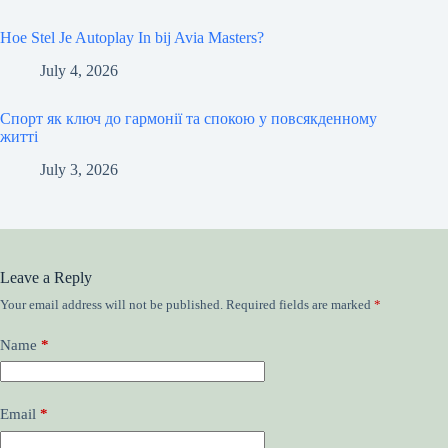
Hoe Stel Je Autoplay In bij Avia Masters?
July 4, 2026
Спорт як ключ до гармонії та спокою у повсякденному
житті
July 3, 2026
Leave a Reply
Your email address will not be published.
Required fields are marked
*
Name
*
Email
*