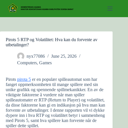
Skip
to
content
Pirots 5 RTP og Volatilitet: Hva kan du forvente av
utbetalinger?
nyx77086
June 25, 2026
Computers, Games
Pirots
pirota 5
er en populær spilleautomat som har
fanget oppmerksomheten til mange spillere med sin
unike grafikk og spennende spillmekanikker. En av de
viktigste faktorene å vurdere når man spiller
spilleautomater er RTP (Return to Player) og volatilitet,
da disse faktorene kan gi en indikasjon på hva man kan
forvente av utbetalinger. I denne rapporten vil vi dykke
dypere inn i hva RTP og volatilitet betyr i sammenheng
med Pirots 5, samt hva spillere kan forvente når de
spiller dette spillet.