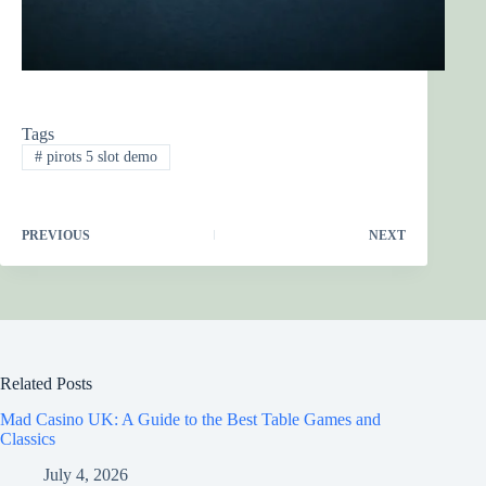
Tags
#
pirots 5 slot demo
PREVIOUS
NEXT
Related Posts
Mad Casino UK: A Guide to the Best Table Games and
Classics
July 4, 2026