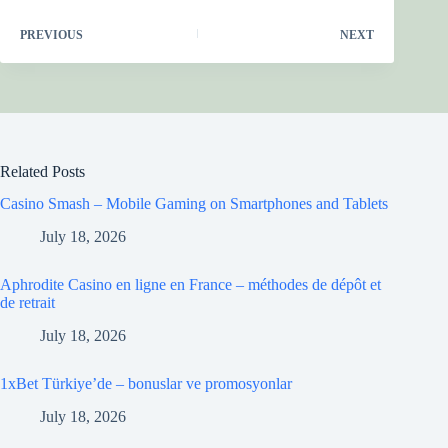
PREVIOUS
NEXT
Related Posts
Casino Smash – Mobile Gaming on Smartphones and Tablets
July 18, 2026
Aphrodite Casino en ligne en France – méthodes de dépôt et
de retrait
July 18, 2026
1xBet Türkiye’de – bonuslar ve promosyonlar
July 18, 2026