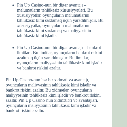
Pin Up Casino-nun bir digər avantajı –
məlumatların təhlükəsiz xüsusiyyətləri. Bu
xüsusiyyətlər, oyunçuların məlumatlarını
təhlükəsiz kimi saxlamaq üçün yaradılmışdır. Bu
xüsusiyyətlər, oyunçuların məlumatlarını
təhlükəsiz kimi saxlamaq və maliyyəsinin
təhlükəsiz kimi işlədir.
Pin Up Casino-nun bir digər avantajı – bankrot
limitləri. Bu limitlər, oyunçuların bankrot riskini
azaltmaq üçün yaradılmışdır. Bu limitlər,
oyunçuların maliyyəsinin təhlükəsiz kimi işlədir
və bankrot riskini azaltır.
Pin Up Casino-nun hər bir xidməti və avantajı,
oyunçuların maliyyəsinin təhlükəsiz kimi işlədir və
bankrot riskini azaltır. Bu xidmətlər, oyunçuların
maliyyəsinin təhlükəsiz kimi işlədir və bankrot riskini
azaltır. Pin Up Casino-nun xidmətləri və avantajları,
oyunçuların maliyyəsinin təhlükəsiz kimi işlədir və
bankrot riskini azaltır.