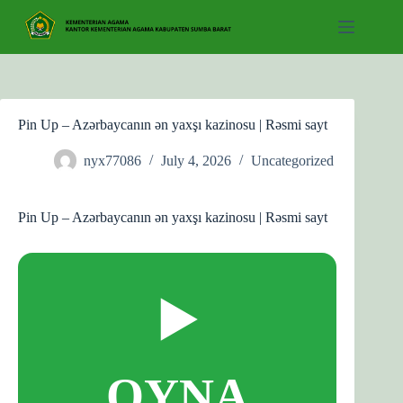
Skip
to
content
Pin Up – Azərbaycanın ən yaxşı kazinosu | Rəsmi sayt
nyx77086
July 4, 2026
Uncategorized
Pin Up – Azərbaycanın ən yaxşı kazinosu | Rəsmi sayt
▶️
OYNA