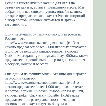
Если вы ищете лучшие казино для игры на
реальные деньги, то вы в правильном месте. Мы
собрали для вас список лучших онлайн-казино,
которые предлагают игрокам из России широкий
выбор слотов, игровых автоматов и других
азартных игр.
Один из лучших онлайн-казино для игроков из
России – это
https://www.молодежьсеверодвинска.рф/ . Это
казино предлагает более 2 000 игровых автоматов
и слотов от ведущих разработчиков, включая
NetEnt, Microgaming и Pragmatic Play. BitStarz также
предлагает широкий выбор игр на деньги, включая
blackjack, roulette и baccarat.
Еще одним из лучших онлайн-казино для игроков
из России является
https://www.молодежьсеверодвинска.рф/ . Это
казино предлагает более 1 000 игровых автоматов
и слотов, а также широкий выбор игр на деньги,
включая poker, blackjack и roulette. 1xBit также
предлагает программу лояльности, которая
позволяет игрокам получать бонусы и