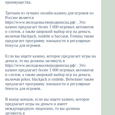
преимущества.
Третьим из лучших онлайн-казино для игроков из
России является
https://www.молодежьсеверодвинска.рф/ . Это
казино предлагает более 1 000 игровых автоматов
и слотов, а также широкий выбор игр на деньги,
включая blackjack, roulette и baccarat. Fortuna также
предлагает программу лояльности и регулярные
бонусы для игроков.
Если вы ищете казино, которое предлагает игры на
деньги, то вы должны заглянуть в
https://www.молодежьсеверодвинска.рф/ . Это
казино предлагает более 1 000 игровых автоматов
и слотов, а также широкий выбор игр на деньги,
включая poker, blackjack и roulette. Betwinner также
предлагает программу лояльности и регулярные
бонусы для игроков.
В конце концов, если вы ищете казино, которое
предлагает игры на деньги и имеет
международную лицензию, то вы должны
заглянуть в