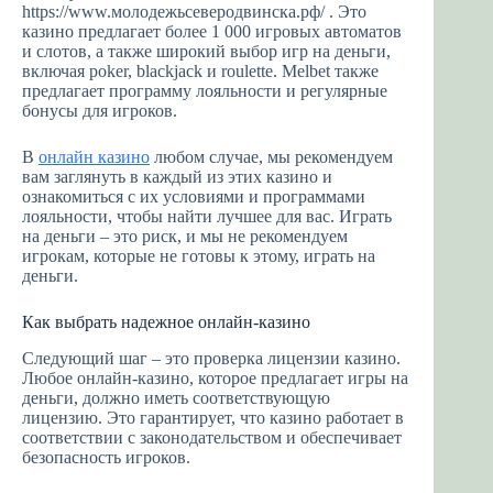
https://www.молодежьсеверодвинска.рф/ . Это
казино предлагает более 1 000 игровых автоматов
и слотов, а также широкий выбор игр на деньги,
включая poker, blackjack и roulette. Melbet также
предлагает программу лояльности и регулярные
бонусы для игроков.
В
онлайн казино
любом случае, мы рекомендуем
вам заглянуть в каждый из этих казино и
ознакомиться с их условиями и программами
лояльности, чтобы найти лучшее для вас. Играть
на деньги – это риск, и мы не рекомендуем
игрокам, которые не готовы к этому, играть на
деньги.
Как выбрать надежное онлайн-казино
Следующий шаг – это проверка лицензии казино.
Любое онлайн-казино, которое предлагает игры на
деньги, должно иметь соответствующую
лицензию. Это гарантирует, что казино работает в
соответствии с законодательством и обеспечивает
безопасность игроков.