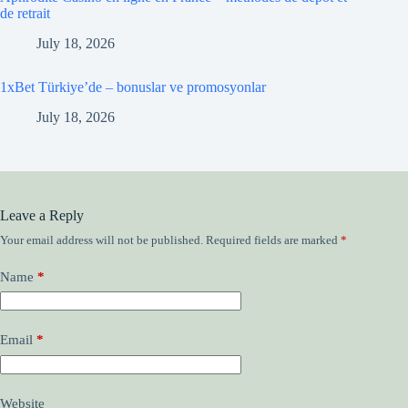
de retrait
July 18, 2026
1xBet Türkiye’de – bonuslar ve promosyonlar
July 18, 2026
Leave a Reply
Your email address will not be published.
Required fields are marked
*
Name
*
Email
*
Website