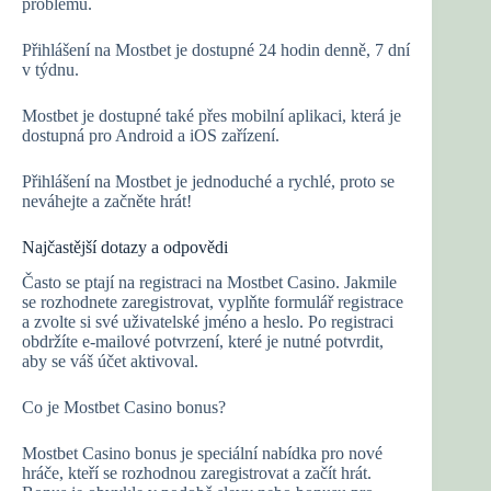
problému.
Přihlášení na Mostbet je dostupné 24 hodin denně, 7 dní
v týdnu.
Mostbet je dostupné také přes mobilní aplikaci, která je
dostupná pro Android a iOS zařízení.
Přihlášení na Mostbet je jednoduché a rychlé, proto se
neváhejte a začněte hrát!
Najčastější dotazy a odpovědi
Často se ptají na registraci na Mostbet Casino. Jakmile
se rozhodnete zaregistrovat, vyplňte formulář registrace
a zvolte si své uživatelské jméno a heslo. Po registraci
obdržíte e-mailové potvrzení, které je nutné potvrdit,
aby se váš účet aktivoval.
Co je Mostbet Casino bonus?
Mostbet Casino bonus je speciální nabídka pro nové
hráče, kteří se rozhodnou zaregistrovat a začít hrát.