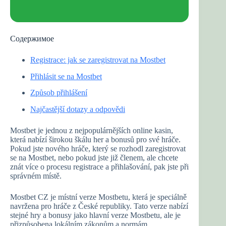
Содержимое
Registrace: jak se zaregistrovat na Mostbet
Přihlásit se na Mostbet
Způsob přihlášení
Najčastější dotazy a odpovědi
Mostbet je jednou z nejpopulárnějších online kasin,
která nabízí širokou škálu her a bonusů pro své hráče.
Pokud jste nového hráče, který se rozhodl zaregistrovat
se na Mostbet, nebo pokud jste již členem, ale chcete
znát více o procesu registrace a přihlašování, pak jste při
správném místě.
Mostbet CZ je místní verze Mostbetu, která je speciálně
navržena pro hráče z České republiky. Tato verze nabízí
stejné hry a bonusy jako hlavní verze Mostbetu, ale je
přizpůsobena lokálním zákonům a normám.