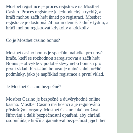
Mostbet registrace je proces registrace na Mostbet
Casino. Proces registrace je jednoduchý a rychlý, a
hráči mohou začít hrát ihned po registraci. Mostbet
registrace je dostupná 24 hodin denně, 7 dní v týdnu, a
hráči mohou registrovat kdykoliv a kdekoliv.
Co je Mostbet casino bonus?
Mostbet casino bonus je speciální nabídka pro nové
hráče, kteří se rozhodnou zaregistrovat a začít hrát.
Bonus je obvykle v podobě slevy nebo bonusu pro
první vklad. K získání bonusu je nutné splnit určité
podmínky, jako je například registrace a první vklad.
Je Mostbet Casino bezpečné?
Mostbet Casino je bezpečné a důvěryhodné online
kasino. Mostbet Casino má licenci a je regulováno
příslušnými orgány. Mostbet Casino také používá
šifrování a další bezpečnostní opatření, aby chránil
osobní údaje hráčů a garantoval bezpečnost jejich her.