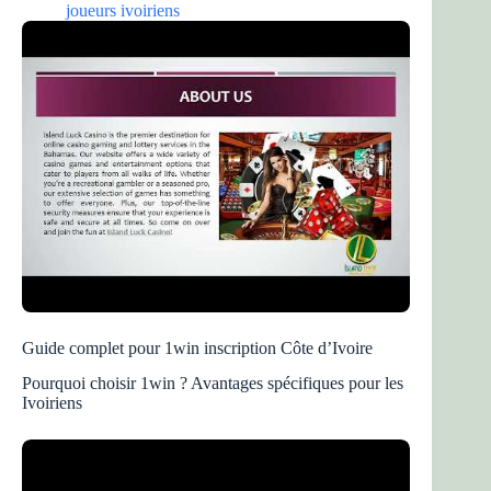
joueurs ivoiriens
Guide complet pour 1win inscription Côte d’Ivoire
Pourquoi choisir 1win ? Avantages spécifiques pour les
Ivoiriens