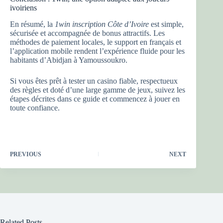
ivoiriens
En résumé, la
1win inscription Côte d’Ivoire
est simple,
sécurisée et accompagnée de bonus attractifs. Les
méthodes de paiement locales, le support en français et
l’application mobile rendent l’expérience fluide pour les
habitants d’Abidjan à Yamoussoukro.
Si vous êtes prêt à tester un casino fiable, respectueux
des règles et doté d’une large gamme de jeux, suivez les
étapes décrites dans ce guide et commencez à jouer en
toute confiance.
PREVIOUS
NEXT
Related Posts