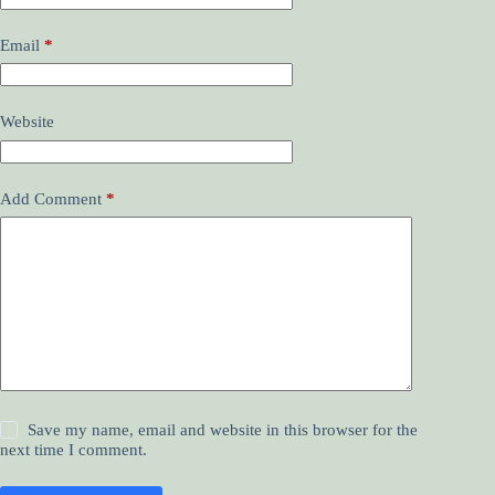
Email
*
Website
Add Comment
*
Save my name, email and website in this browser for the
next time I comment.