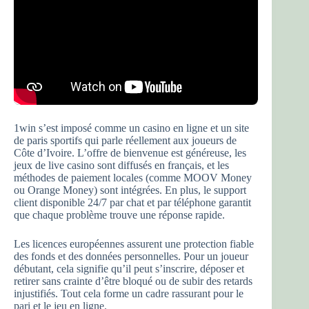
1win s’est imposé comme un casino en ligne et un site
de paris sportifs qui parle réellement aux joueurs de
Côte d’Ivoire. L’offre de bienvenue est généreuse, les
jeux de live casino sont diffusés en français, et les
méthodes de paiement locales (comme MOOV Money
ou Orange Money) sont intégrées. En plus, le support
client disponible 24/7 par chat et par téléphone garantit
que chaque problème trouve une réponse rapide.
Les licences européennes assurent une protection fiable
des fonds et des données personnelles. Pour un joueur
débutant, cela signifie qu’il peut s’inscrire, déposer et
retirer sans crainte d’être bloqué ou de subir des retards
injustifiés. Tout cela forme un cadre rassurant pour le
pari et le jeu en ligne.