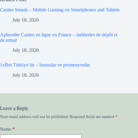
Casino Smash – Mobile Gaming on Smartphones and Tablets
July 18, 2026
Aphrodite Casino en ligne en France – méthodes de dépôt et
de retrait
July 18, 2026
1xBet Türkiye’de – bonuslar ve promosyonlar
July 18, 2026
Leave a Reply
Your email address will not be published.
Required fields are marked
*
Name
*