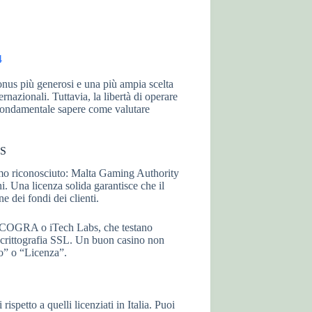
4
bonus più generosi e una più ampia scelta
ernazionali. Tuttavia, la libertà di operare
è fondamentale sapere come valutare
MS
ismo riconosciuto: Malta Gaming Authority
na licenza solida garantisce che il
e dei fondi dei clienti.
ome eCOGRA o iTech Labs, che testano
di crittografia SSL. Un buon casino non
o” o “Licenza”.
spetto a quelli licenziati in Italia. Puoi