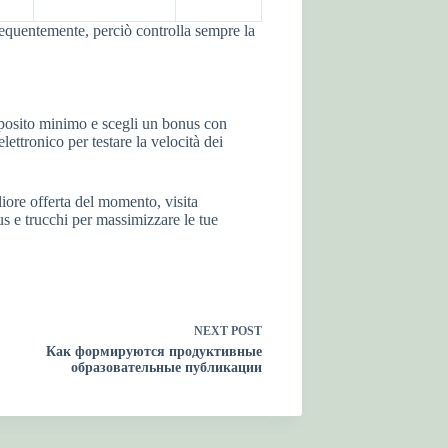
requentemente, perciò controlla sempre la
osito minimo e scegli un bonus con
ettronico per testare la velocità dei
liore offerta del momento, visita
us e trucchi per massimizzare le tue
NEXT
POST
Как формируются продуктивные
образовательные публикации