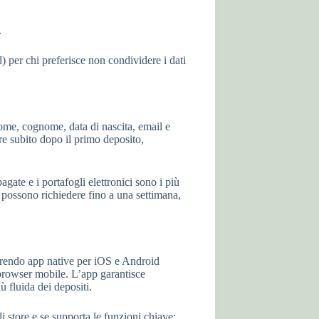
.
 per chi preferisce non condividere i dati
nome, cognome, data di nascita, email e
e subito dopo il primo deposito,
gate e i portafogli elettronici sono i più
, possono richiedere fino a una settimana,
frendo app native per iOS e Android
browser mobile. L’app garantisce
ù fluida dei depositi.
li store e se supporta le funzioni chiave: