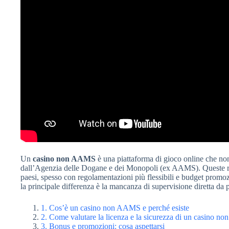
Un
casino non AAMS
è una piattaforma di gioco online che non 
dall’Agenzia delle Dogane e dei Monopoli (ex AAMS). Queste real
paesi, spesso con regolamentazioni più flessibili e budget promozi
la principale differenza è la mancanza di supervisione diretta da pa
1. Cos’è un casino non AAMS e perché esiste
2. Come valutare la licenza e la sicurezza di un casino 
3. Bonus e promozioni: cosa aspettarsi