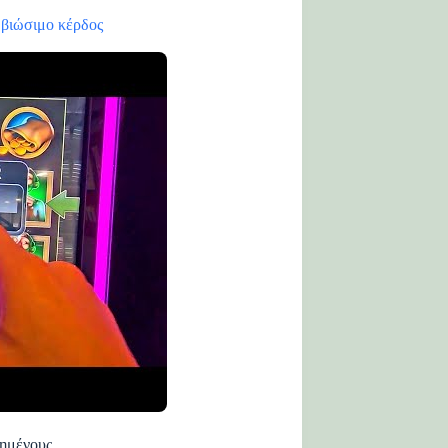
α βιώσιμο κέρδος
ρημένους