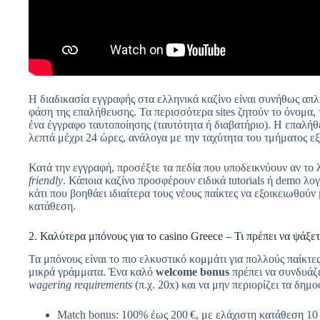
Η διαδικασία εγγραφής στα ελληνικά καζίνο είναι συνήθως απλ
φάση της επαλήθευσης. Τα περισσότερα sites ζητούν το όνομα,
ένα έγγραφο ταυτοποίησης (ταυτότητα ή διαβατήριο). Η επαλήθ
λεπτά μέχρι 24 ώρες, ανάλογα με την ταχύτητα του τμήματος ε
Κατά την εγγραφή, προσέξτε τα πεδία που υποδεικνύουν αν το 
friendly
. Κάποια καζίνο προσφέρουν ειδικά tutorials ή demo λ
κάτι που βοηθάει ιδιαίτερα τους νέους παίκτες να εξοικειωθού
κατάθεση.
2. Καλύτερα μπόνους για το casino Greece – Τι πρέπει να ψάξε
Τα μπόνους είναι το πιο ελκυστικό κομμάτι για πολλούς παίκτες
μικρά γράμματα. Ένα καλό
welcome bonus
πρέπει να συνδυάζ
wagering requirements
(π.χ. 20x) και να μην περιορίζει τα δημοφ
Match bonus: 100% έως 200 €, με ελάχιστη κατάθεση 10 