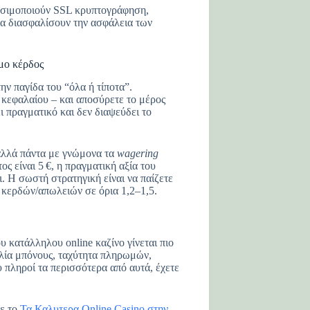
ησιμοποιούν SSL κρυπτογράφηση,
 να διασφαλίσουν την ασφάλεια των
ιμο κέρδος
ην παγίδα του “όλα ή τίποτα”.
 κεφαλαίου – και αποσύρετε το μέρος
 πραγματικό και δεν διαψεύδει το
 αλλά πάντα με γνώμονα τα
wagering
ος είναι 5 €, η πραγματική αξία του
. Η σωστή στρατηγική είναι να παίζετε
α κερδών/απωλειών σε όρια 1,2–1,5.
υ κατάλληλου online καζίνο γίνεται πιο
κιλία μπόνους, ταχύτητα πληρωμών,
υ πληροί τα περισσότερα από αυτά, έχετε
τε το
Τα Καλυτερα Online Casino στην