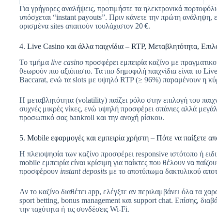
Για γρήγορες αναλήψεις, προτιμήστε τα ηλεκτρονικά πορτοφόλια 
υπόσχεται “instant payouts”. Πριν κάνετε την πρώτη ανάληψη, 
ορισμένα sites απαιτούν τουλάχιστον 20 €.
4. Live Casino και άλλα παιχνίδια – RTP, Μεταβλητότητα, Επιλ
Το τμήμα
live casino
προσφέρει εμπειρία καζίνο με πραγματικού
θεωρούν πιο αξιόπιστο. Τα πιο δημοφιλή παιχνίδια είναι το Live
Baccarat, ενώ τα slots με υψηλό RTP (≥ 96%) παραμένουν η κύρ
Η μεταβλητότητα (volatility) παίζει ρόλο στην επιλογή του παι
συχνές μικρές νίκες, ενώ υψηλή προσφέρει σπάνιες αλλά μεγάλ
προσωπικό σας bankroll και την ανοχή ρίσκου.
5. Mobile εφαρμογές και εμπειρία χρήστη – Πότε να παίξετε απ
Η πλειοψηφία των καζίνο προσφέρει responsive ιστότοπο ή ειδ
mobile εμπειρία είναι κρίσιμη για παίκτες που θέλουν να παίζο
προσφέρουν
instant deposits
με το αποτύπωμα δακτυλικού αποτ
Αν το καζίνο διαθέτει app, ελέγξτε αν περιλαμβάνει όλα τα χαρα
sport betting, bonus management και support chat. Επίσης, δια
την ταχύτητα ή τις συνδέσεις Wi‑Fi.