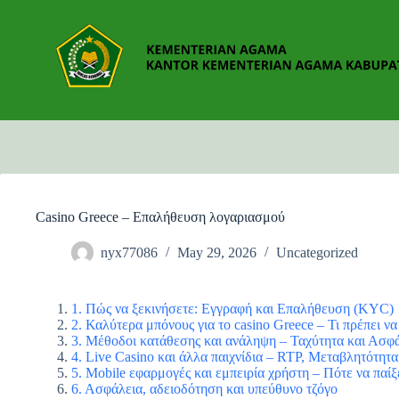
Skip
to
content
Casino Greece – Επαλήθευση λογαριασμού
nyx77086
May 29, 2026
Uncategorized
1. Πώς να ξεκινήσετε: Εγγραφή και Επαλήθευση (KYC)
2. Καλύτερα μπόνους για το casino Greece – Τι πρέπει ν
3. Μέθοδοι κατάθεσης και ανάληψη – Ταχύτητα και Ασφ
4. Live Casino και άλλα παιχνίδια – RTP, Μεταβλητότητα
5. Mobile εφαρμογές και εμπειρία χρήστη – Πότε να παίξ
6. Ασφάλεια, αδειοδότηση και υπεύθυνο τζόγο