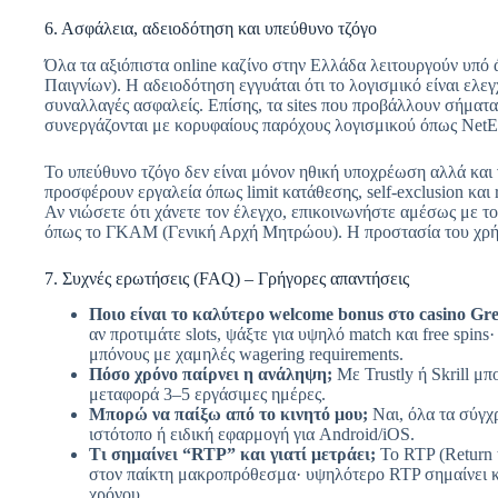
6. Ασφάλεια, αδειοδότηση και υπεύθυνο τζόγο
Όλα τα αξιόπιστα online καζίνο στην Ελλάδα λειτουργούν υπό
Παιγνίων). Η αδειοδότηση εγγυάται ότι το λογισμικό είναι ελεγ
συναλλαγές ασφαλείς. Επίσης, τα sites που προβάλλουν σήματα
συνεργάζονται με κορυφαίους παρόχους λογισμικού όπως NetEn
Το υπεύθυνο τζόγο δεν είναι μόνον ηθική υποχρέωση αλλά και 
προσφέρουν εργαλεία όπως limit κατάθεσης, self‑exclusion και re
Αν νιώσετε ότι χάνετε τον έλεγχο, επικοινωνήστε αμέσως με τ
όπως το ΓΚΑΜ (Γενική Αρχή Μητρώου). Η προστασία του χρήσ
7. Συχνές ερωτήσεις (FAQ) – Γρήγορες απαντήσεις
Ποιο είναι το καλύτερο welcome bonus στο casino Gre
αν προτιμάτε slots, ψάξτε για υψηλό match και free spins
μπόνους με χαμηλές wagering requirements.
Πόσο χρόνο παίρνει η ανάληψη;
Με Trustly ή Skrill μπ
μεταφορά 3–5 εργάσιμες ημέρες.
Μπορώ να παίξω από το κινητό μου;
Ναι, όλα τα σύγχρ
ιστότοπο ή ειδική εφαρμογή για Android/iOS.
Τι σημαίνει “RTP” και γιατί μετράει;
Το RTP (Return t
στον παίκτη μακροπρόθεσμα· υψηλότερο RTP σημαίνει κ
χρόνου.