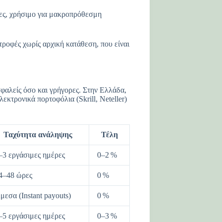
ες, χρήσιμο για μακροπρόθεσμη
ροφές χωρίς αρχική κατάθεση, που είναι
σφαλείς όσο και γρήγορες. Στην Ελλάδα,
ηλεκτρονικά πορτοφόλια (Skrill, Neteller)
Ταχύτητα ανάληψης
Τέλη
–3 εργάσιμες ημέρες
0–2 %
4–48 ώρες
0 %
μεσα (Instant payouts)
0 %
–5 εργάσιμες ημέρες
0–3 %