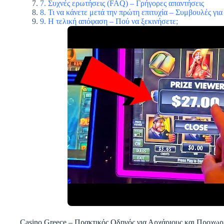
7. Συχνές ερωτήσεις (FAQ) – Γρήγορες απαντήσεις
8. Τι να κάνετε μετά την πρώτη επιτυχία – Συμβουλές γι
9. Η τελική απόφαση – Πού να ξεκινήσετε;
Casino Greece – Πρακτικός Οδηγός για Αρχάριους και Προχω