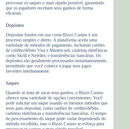
processar os saques o mais rápido possível, garantindo
que os jogadores recebam seus ganhos de forma
eficiente.
Depósitos
Depositar fundos em sua conta Bizzo Casino é um
processo simples e direto. A plataforma aceita uma
variedade de métodos de pagamento, incluindo cartões
de crédito/débito Visa e Mastercard, carteiras eletrônicas
como Skrill e Neteller, e transferências bancárias. Os
depósitos são geralmente processados instantaneamente,
permitindo que você comece a jogar seus jogos
favoritos imediatamente.
Saques
Quando se trata de sacar seus ganhos, o Bizzo Casino
oferece uma variedade de opções convenientes. Você
pode solicitar um saque usando os mesmos métodos que
usou para depositar, como cartões de crédito/débito,
carteiras eletrônicas e transferências bancárias. O tempo
de processamento do saque pode variar dependendo do
método escolhido, mas o Bizzo Casino se esforça para
processar os saques o mais rápido possível.