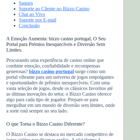
Saques
Suporte ao Cliente no Bizzo Casino
Chat ao Vivo
Suporte por E-mail
Conclusão
A Emoção Aumenta: bizzo casino portugal, O Seu
Portal para Prémios Inesquecíveis e Diversão Sem
Limites.
Procurando uma experiência de casino online que
combine emoção, confiabilidade e recompensas
generosas?
bizzo casino portugal
surge como um
portal vibrante para um universo de jogos empolgantes
e oportunidades de prêmios inesquecíveis. Com uma
vasta seleção de jogos, desde os clássicos favoritos até
as últimas inovações do setor, o Bizzo Casino oferece
algo para cada tipo de jogador. Prepare-se para
mergulhar em um mundo de diversão sem limites, onde
a sorte está sempre ao seu lado.
O que Torna o Bizzo Casino Diferente?
O Bizzo Casino se destaca no mercado competitivo de
jogos online por diversas razões. A plataforma é