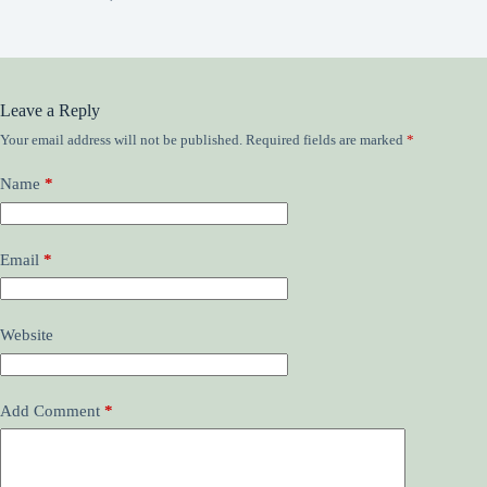
Leave a Reply
Your email address will not be published.
Required fields are marked
*
Name
*
Email
*
Website
Add Comment
*