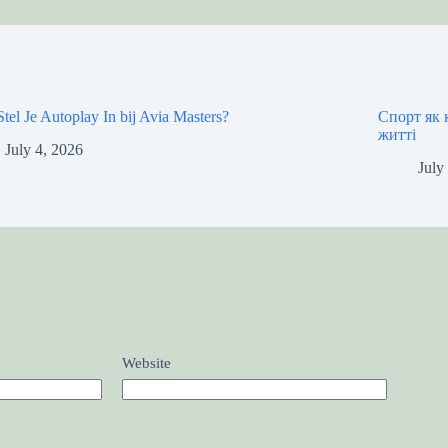
tel Je Autoplay In bij Avia Masters?
Спорт як 
житті
July 4, 2026
July
Website