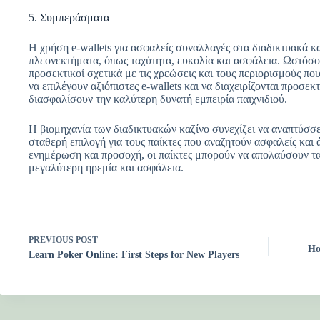
5. Συμπεράσματα
Η χρήση e-wallets για ασφαλείς συναλλαγές στα διαδικτυακά 
πλεονεκτήματα, όπως ταχύτητα, ευκολία και ασφάλεια. Ωστόσο, 
προσεκτικοί σχετικά με τις χρεώσεις και τους περιορισμούς πο
να επιλέγουν αξιόπιστες e-wallets και να διαχειρίζονται προσεκ
διασφαλίσουν την καλύτερη δυνατή εμπειρία παιχνιδιού.
Η βιομηχανία των διαδικτυακών καζίνο συνεχίζει να αναπτύσσεται
σταθερή επιλογή για τους παίκτες που αναζητούν ασφαλείς κα
ενημέρωση και προσοχή, οι παίκτες μπορούν να απολαύσουν τα 
μεγαλύτερη ηρεμία και ασφάλεια.
PREVIOUS
POST
Ho
Learn Poker Online: First Steps for New Players