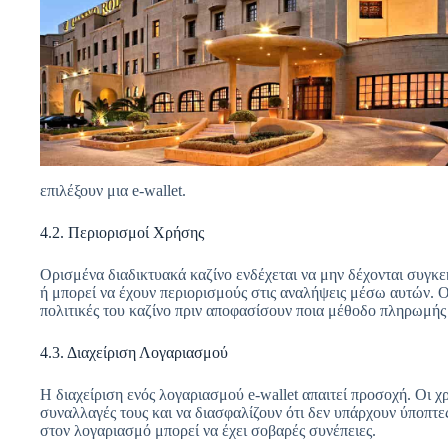
επιλέξουν μια e-wallet.
4.2. Περιορισμοί Χρήσης
Ορισμένα διαδικτυακά καζίνο ενδέχεται να μην δέχονται συγκε
ή μπορεί να έχουν περιορισμούς στις αναλήψεις μέσω αυτών. Οι
πολιτικές του καζίνο πριν αποφασίσουν ποια μέθοδο πληρωμής
4.3. Διαχείριση Λογαριασμού
Η διαχείριση ενός λογαριασμού e-wallet απαιτεί προσοχή. Οι χ
συναλλαγές τους και να διασφαλίζουν ότι δεν υπάρχουν ύποπτ
στον λογαριασμό μπορεί να έχει σοβαρές συνέπειες.