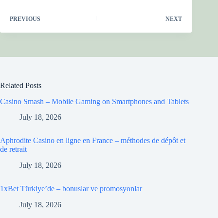
PREVIOUS
NEXT
Related Posts
Casino Smash – Mobile Gaming on Smartphones and Tablets
July 18, 2026
Aphrodite Casino en ligne en France – méthodes de dépôt et
de retrait
July 18, 2026
1xBet Türkiye’de – bonuslar ve promosyonlar
July 18, 2026