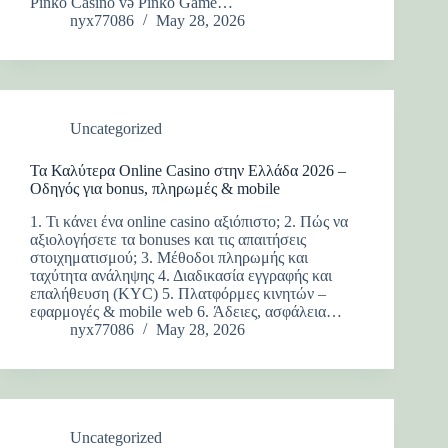
Pinko Casino və Pinko Game…
nyx77086
May 28, 2026
Uncategorized
Τα Καλύτερα Online Casino στην Ελλάδα 2026 –
Οδηγός για bonus, πληρωμές & mobile
1. Τι κάνει ένα online casino αξιόπιστο; 2. Πώς να
αξιολογήσετε τα bonuses και τις απαιτήσεις
στοιχηματισμού; 3. Μέθοδοι πληρωμής και
ταχύτητα ανάληψης 4. Διαδικασία εγγραφής και
επαλήθευση (KYC) 5. Πλατφόρμες κινητών –
εφαρμογές & mobile web 6. Άδειες, ασφάλεια…
nyx77086
May 28, 2026
Uncategorized