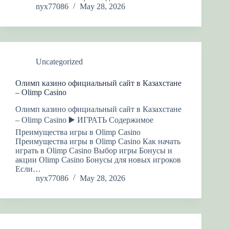
nyx77086
May 28, 2026
Uncategorized
Олимп казино официальный сайт в Казахстане
– Olimp Casino
Олимп казино официальный сайт в Казахстане
– Olimp Casino ▶️ ИГРАТЬ Содержимое
Преимущества игры в Olimp Casino
Преимущества игры в Olimp Casino Как начать
играть в Olimp Casino Выбор игры Бонусы и
акции Olimp Casino Бонусы для новых игроков
Если…
nyx77086
May 28, 2026