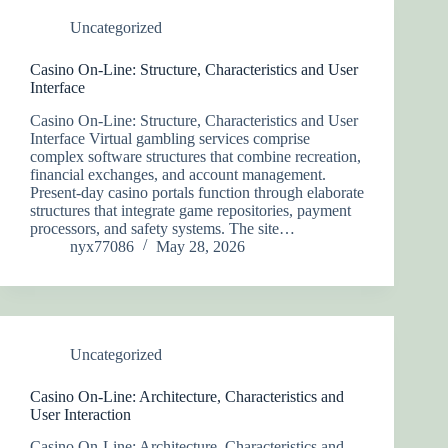
Uncategorized
Casino On-Line: Structure, Characteristics and User
Interface
Casino On-Line: Structure, Characteristics and User
Interface Virtual gambling services comprise
complex software structures that combine recreation,
financial exchanges, and account management.
Present-day casino portals function through elaborate
structures that integrate game repositories, payment
processors, and safety systems. The site…
nyx77086
May 28, 2026
Uncategorized
Casino On-Line: Architecture, Characteristics and
User Interaction
Casino On-Line: Architecture, Characteristics and