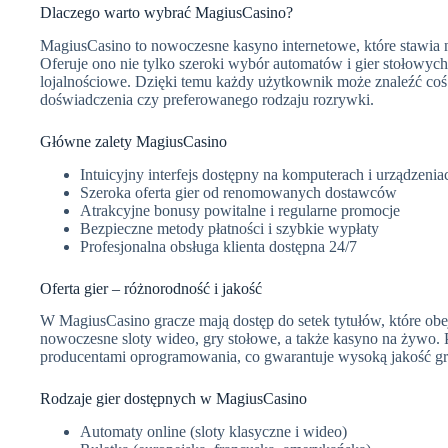
Dlaczego warto wybrać MagiusCasino?
MagiusCasino to nowoczesne kasyno internetowe, które stawia n
Oferuje ono nie tylko szeroki wybór automatów i gier stołowych
lojalnościowe. Dzięki temu każdy użytkownik może znaleźć coś 
doświadczenia czy preferowanego rodzaju rozrywki.
Główne zalety MagiusCasino
Intuicyjny interfejs dostępny na komputerach i urządzeni
Szeroka oferta gier od renomowanych dostawców
Atrakcyjne bonusy powitalne i regularne promocje
Bezpieczne metody płatności i szybkie wypłaty
Profesjonalna obsługa klienta dostępna 24/7
Oferta gier – różnorodność i jakość
W MagiusCasino gracze mają dostęp do setek tytułów, które obe
nowoczesne sloty wideo, gry stołowe, a także kasyno na żywo. 
producentami oprogramowania, co gwarantuje wysoką jakość gra
Rodzaje gier dostępnych w MagiusCasino
Automaty online (sloty klasyczne i wideo)