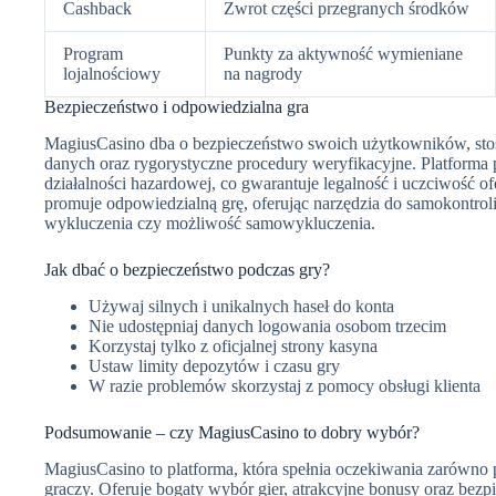
Cashback
Zwrot części przegranych środków
Program
Punkty za aktywność wymieniane
lojalnościowy
na nagrody
Bezpieczeństwo i odpowiedzialna gra
MagiusCasino dba o bezpieczeństwo swoich użytkowników, stos
danych oraz rygorystyczne procedury weryfikacyjne. Platforma 
działalności hazardowej, co gwarantuje legalność i uczciwość 
promuje odpowiedzialną grę, oferując narzędzia do samokontroli
wykluczenia czy możliwość samowykluczenia.
Jak dbać o bezpieczeństwo podczas gry?
Używaj silnych i unikalnych haseł do konta
Nie udostępniaj danych logowania osobom trzecim
Korzystaj tylko z oficjalnej strony kasyna
Ustaw limity depozytów i czasu gry
W razie problemów skorzystaj z pomocy obsługi klienta
Podsumowanie – czy MagiusCasino to dobry wybór?
MagiusCasino to platforma, która spełnia oczekiwania zarówno 
graczy. Oferuje bogaty wybór gier, atrakcyjne bonusy oraz bez