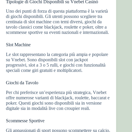
Tipologie di Giochi Disponibili su Vnebet Casinò
Uno dei punti di forza di questa piattaforma è la varietà
di giochi disponibili. Gli utenti possono scegliere tra
centinaia di slot machine con temi diversi, giochi da
tavolo classici come blackjack, roulette e poker, oltre a
scommesse sportive su eventi nazionali e internazionali.
Slot Machine
Le slot rappresentano la categoria più ampia e popolare
su Vnebet. Sono disponibili slot con jackpot
progressivi, slot a 3 o 5 rulli, e giochi con funzionalità
speciali come giri gratuiti e moltiplicatori.
Giochi da Tavolo
Per chi preferisce un’esperienza più strategica, Vnebet
offre numerose varianti di blackjack, roulette, baccarat e
poker. Questi giochi sono disponibili sia in versione
digitale sia in modalità live con croupier reali.
Scommesse Sportive
Gli appassionati di sport possono scommettere su calcio,