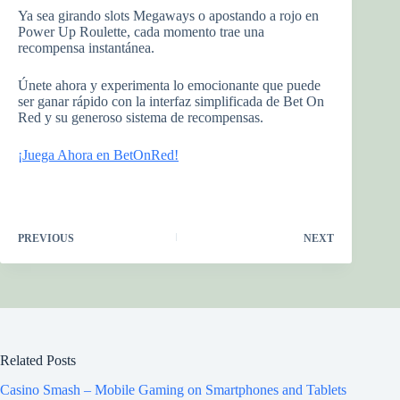
Ya sea girando slots Megaways o apostando a rojo en
Power Up Roulette, cada momento trae una
recompensa instantánea.
Únete ahora y experimenta lo emocionante que puede
ser ganar rápido con la interfaz simplificada de Bet On
Red y su generoso sistema de recompensas.
¡Juega Ahora en BetOnRed!
PREVIOUS
NEXT
Related Posts
Casino Smash – Mobile Gaming on Smartphones and Tablets