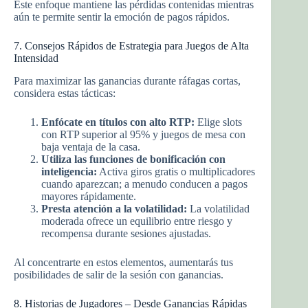
Este enfoque mantiene las pérdidas contenidas mientras
aún te permite sentir la emoción de pagos rápidos.
7. Consejos Rápidos de Estrategia para Juegos de Alta
Intensidad
Para maximizar las ganancias durante ráfagas cortas,
considera estas tácticas:
Enfócate en títulos con alto RTP:
Elige slots
con RTP superior al 95% y juegos de mesa con
baja ventaja de la casa.
Utiliza las funciones de bonificación con
inteligencia:
Activa giros gratis o multiplicadores
cuando aparezcan; a menudo conducen a pagos
mayores rápidamente.
Presta atención a la volatilidad:
La volatilidad
moderada ofrece un equilibrio entre riesgo y
recompensa durante sesiones ajustadas.
Al concentrarte en estos elementos, aumentarás tus
posibilidades de salir de la sesión con ganancias.
8. Historias de Jugadores – Desde Ganancias Rápidas