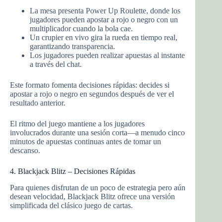
La mesa presenta Power Up Roulette, donde los
jugadores pueden apostar a rojo o negro con un
multiplicador cuando la bola cae.
Un crupier en vivo gira la rueda en tiempo real,
garantizando transparencia.
Los jugadores pueden realizar apuestas al instante
a través del chat.
Este formato fomenta decisiones rápidas: decides si
apostar a rojo o negro en segundos después de ver el
resultado anterior.
El ritmo del juego mantiene a los jugadores
involucrados durante una sesión corta—a menudo cinco
minutos de apuestas continuas antes de tomar un
descanso.
4. Blackjack Blitz – Decisiones Rápidas
Para quienes disfrutan de un poco de estrategia pero aún
desean velocidad, Blackjack Blitz ofrece una versión
simplificada del clásico juego de cartas.