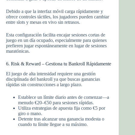
Debido a que la interfaz móvil carga rápidamente y
ofrece controles táctiles, los jugadores pueden cambiar
entre slots y mesas en vivo sin retrasos.
Esta configuración facilita encajar sesiones cortas de
juego en un día ocupado, especialmente para quienes
prefieren jugar espontáneamente en lugar de sesiones
maratónicas.
6. Risk & Reward – Gestiona tu Bankroll Rápidamente
El juego de alta intensidad requiere una gestión
disciplinada del bankroll ya que buscas ganancias
rápidas sin construcciones a largo plazo.
Establece un límite diario antes de comenzar—a
menudo €20–€50 para sesiones rápidas.
Utiliza estrategias de apuesta fija como €5 por
giro o mano.
Detente tras alcanzar una ganancia modesta o
cuando tu límite llegue a su máximo.