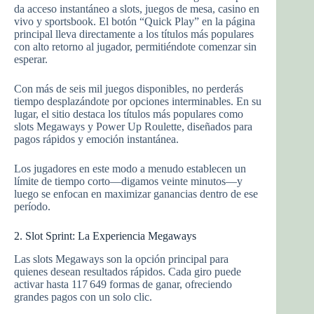
da acceso instantáneo a slots, juegos de mesa, casino en
vivo y sportsbook. El botón “Quick Play” en la página
principal lleva directamente a los títulos más populares
con alto retorno al jugador, permitiéndote comenzar sin
esperar.
Con más de seis mil juegos disponibles, no perderás
tiempo desplazándote por opciones interminables. En su
lugar, el sitio destaca los títulos más populares como
slots Megaways y Power Up Roulette, diseñados para
pagos rápidos y emoción instantánea.
Los jugadores en este modo a menudo establecen un
límite de tiempo corto—digamos veinte minutos—y
luego se enfocan en maximizar ganancias dentro de ese
período.
2. Slot Sprint: La Experiencia Megaways
Las slots Megaways son la opción principal para
quienes desean resultados rápidos. Cada giro puede
activar hasta 117 649 formas de ganar, ofreciendo
grandes pagos con un solo clic.