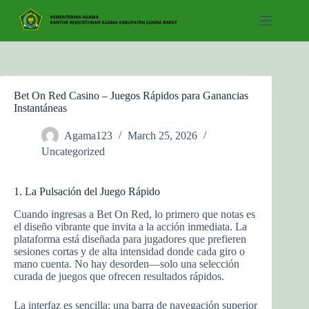
Skip
to
content
Bet On Red Casino – Juegos Rápidos para Ganancias
Instantáneas
Agama123
March 25, 2026
Uncategorized
1. La Pulsación del Juego Rápido
Cuando ingresas a Bet On Red, lo primero que notas es
el diseño vibrante que invita a la acción inmediata. La
plataforma está diseñada para jugadores que prefieren
sesiones cortas y de alta intensidad donde cada giro o
mano cuenta. No hay desorden—solo una selección
curada de juegos que ofrecen resultados rápidos.
La interfaz es sencilla: una barra de navegación superior